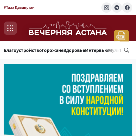
#Таза Қазақстан
Благоустройство
Горожане
Здоровье
Интервью
Мультимед