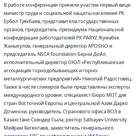
В работе конференции приняли участие первый вице-
министр труда и социальной защиты населения РК
Ербол Туякбаев, представители государственных
органов, председатель президиума Национальной
конфедерации работодателей РК PARYZ Жумабек
Жаныкулов, генеральный директор APOSHO и
председатель NSCA Foundation Берни Дойл,
исполнительный директор ОЮЛ «Республиканская
ассоциация горнодобывающих и горно-
металлургических предприятий» Николай Радостовец.
Также в числе спикеров были представлены эксперты
международного уровня: специалист Бюро МОТ для
стран Восточной Европы и Центральной Азии Дарко
Дочински, руководитель Странового офиса ВОЗ в
Казахстане Скендер Сыла, ректор Satbayev University
Мейрам Бегентаев, заместитель генерального
директора ERG по цифровизации и ИИ Еркен