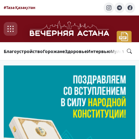
#Таза Қазақстан
Благоустройство
Горожане
Здоровье
Интервью
Мультимед