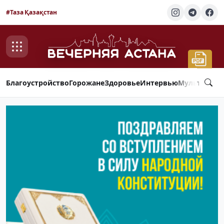
#Таза Қазақстан
Благоустройство
Горожане
Здоровье
Интервью
Мультимед