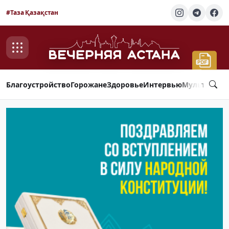
#Таза Қазақстан
Благоустройство
Горожане
Здоровье
Интервью
Мультимед