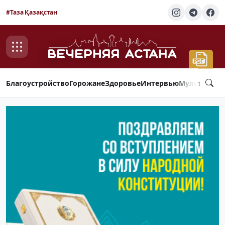
#Таза Қазақстан
Благоустройство
Горожане
Здоровье
Интервью
Мультимед