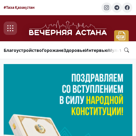
#Таза Қазақстан
Благоустройство
Горожане
Здоровье
Интервью
Мультимед