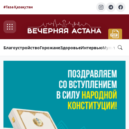
#Таза Қазақстан
Благоустройство
Горожане
Здоровье
Интервью
Мультимед