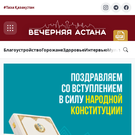
#Таза Қазақстан
Благоустройство
Горожане
Здоровье
Интервью
Мультимед