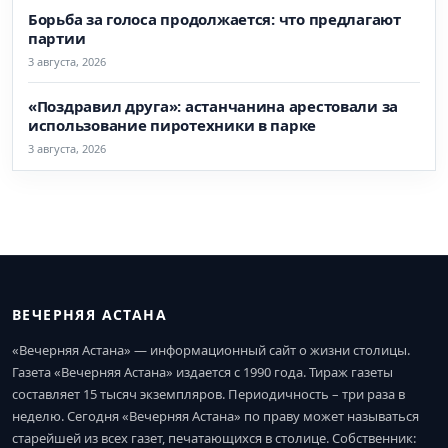
Борьба за голоса продолжается: что предлагают
партии
3 августа, 2026
«Поздравил друга»: астанчанина арестовали за
использование пиротехники в парке
3 августа, 2026
ВЕЧЕРНЯЯ АСТАНА
«Вечерняя Астана» — информационный сайт о жизни столицы.
Газета «Вечерняя Астана» издается с 1990 года. Тираж газеты
составляет 15 тысяч экземпляров. Периодичность – три раза в
неделю. Сегодня «Вечерняя Астана» по праву может называться
старейшей из всех газет, печатающихся в столице. Собственник: