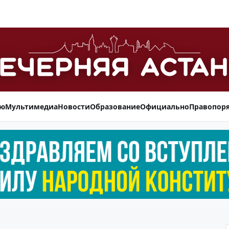
ью
Мультимедиа
Новости
Образование
Официально
Правопор