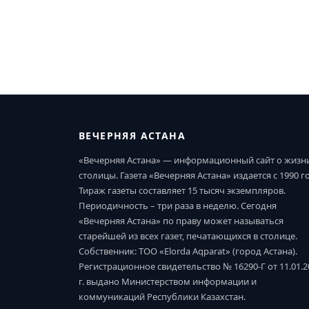
ВЕЧЕРНЯЯ АСТАНА
«Вечерняя Астана» — информационный сайт о жизн
столицы. Газета «Вечерняя Астана» издается с 1990 г
Тираж газеты составляет 15 тысяч экземпляров.
Периодичность – три раза в неделю. Сегодня
«Вечерняя Астана» по праву может называться
старейшей из всех газет, печатающихся в столице.
Собственник: ТОО «Elorda Aqparat» (город Астана).
Регистрационное свидетельство № 16290-Г от 11.01.2
г. выдано Министерством информации и
коммуникаций Республики Казахстан.