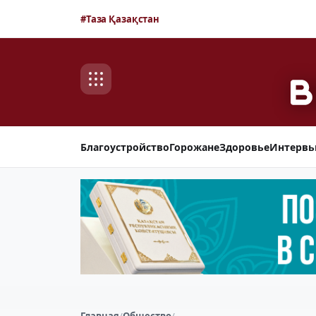
#Таза Қазақстан
Благоустройство
Горожане
Здоровье
Интерв
Главная
/
Общество
/