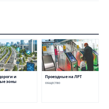
дороги и
Проездные на ЛРТ
вые зоны
ОБЩЕСТВО