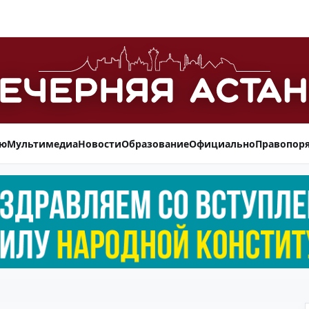
ью
Мультимедиа
Новости
Образование
Официально
Правопор