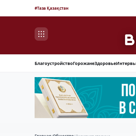
#Таза Қазақстан
Благоустройство
Горожане
Здоровье
Интерв
Главная
/
Общество
/
Лидирует столица