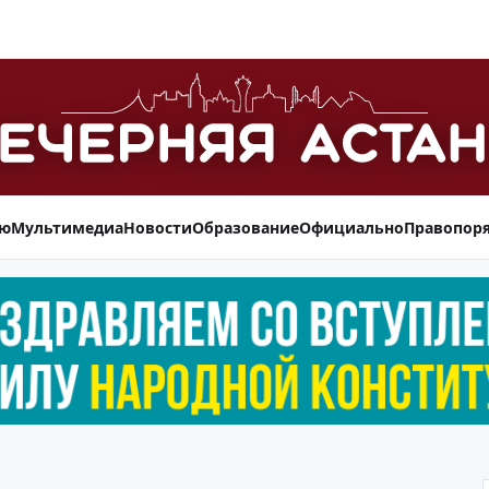
ью
Мультимедиа
Новости
Образование
Официально
Правопор