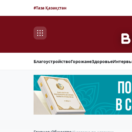
#Таза Қазақстан
Благоустройство
Горожане
Здоровье
Интерв
Главная
/
Общество
/
Я говорю по-казахски