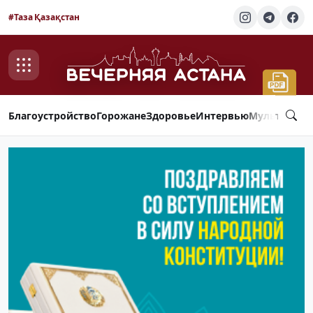
#Таза Қазақстан
Благоустройство
Горожане
Здоровье
Интервью
Мультимед