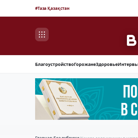
#Таза Қазақстан
Благоустройство
Горожане
Здоровье
Интерв
Главная
/
Без рубрики
/
Какова доля женщин в числе