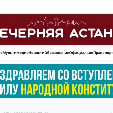
ью
Мультимедиа
Новости
Образование
Официально
Правопор
нности населения Казахстана?