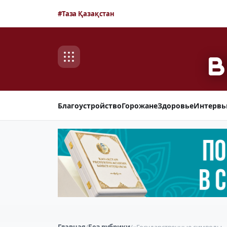
#Таза Қазақстан
Благоустройство
Горожане
Здоровье
Интерв
Главная
/
Без рубрики
/
«Государственные символы —