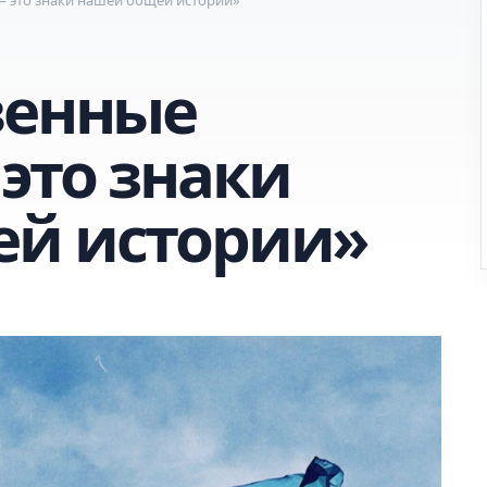
венные
это знаки
ей истории»