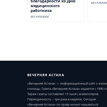
благодарности ко Дню
БЕЗ РУБРИ
медицинского
работника
БЕЗ РУБРИКИ
ВЕЧЕРНЯЯ АСТАНА
«Вечерняя Астана» — информационный сайт о жизн
столицы. Газета «Вечерняя Астана» издается с 1990 г
Тираж газеты составляет 15 тысяч экземпляров.
Периодичность – три раза в неделю. Сегодня
«Вечерняя Астана» по праву может называться