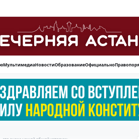
ью
Мультимедиа
Новости
Образование
Официально
Правопор
 это знаки нашей общей истории»