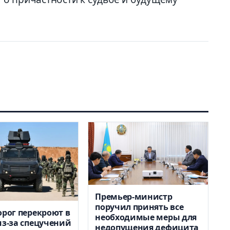
Премьер-министр
поручил принять все
орог перекроют в
необходимые меры для
из-за спецучений
недопущения дефицита