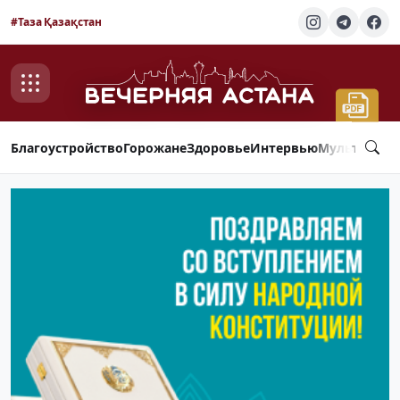
#Таза Қазақстан
Благоустройство
Горожане
Здоровье
Интервью
Мультимед