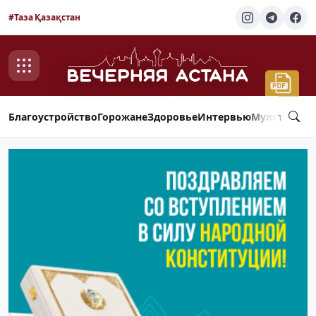
#Таза Қазақстан
Благоустройство
Горожане
Здоровье
Интервью
Мультимед