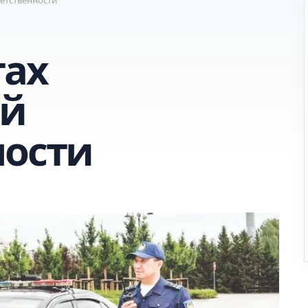
тах
й
ности