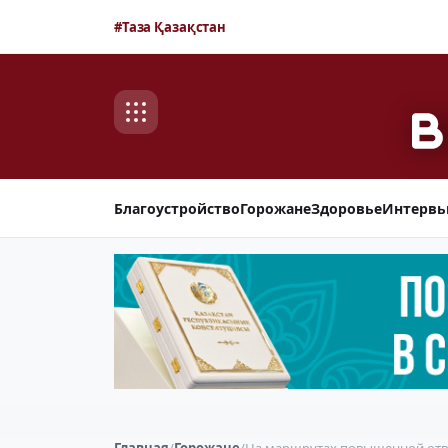
#Таза Қазақстан
Благоустройство
Горожане
Здоровье
Интерв
Главная
/
Горожане
/
На маршрутах повышенной отв