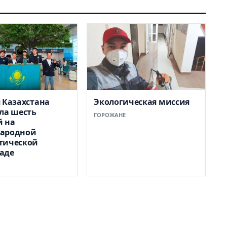
 Казахстана
Экологическая миссия
ла шесть
ГОРОЖАНЕ
й на
ародной
тической
аде