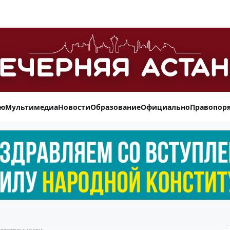
ью
Мультимедиа
Новости
Образование
Официально
Правопор
етственности