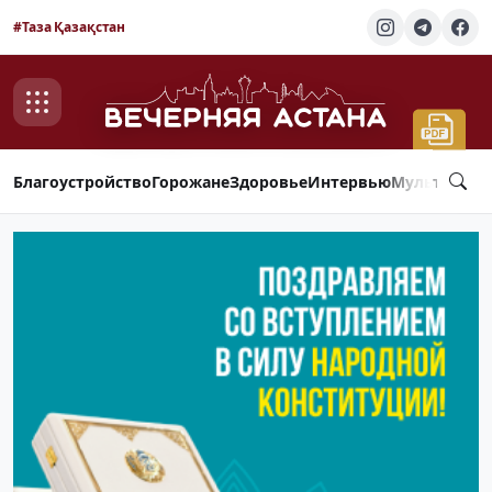
#Таза Қазақстан
Благоустройство
Горожане
Здоровье
Интервью
Мультимед