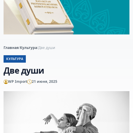
Главная
/
Культура
/
Две души
КУЛЬТУРА
Две души
WP Import
21 июня, 2025