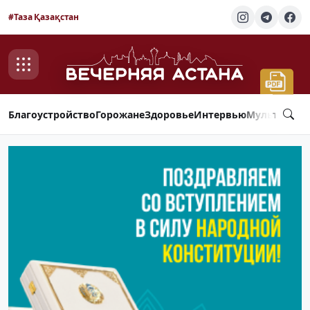
#Таза Қазақстан
Благоустройство
Горожане
Здоровье
Интервью
Мультимед