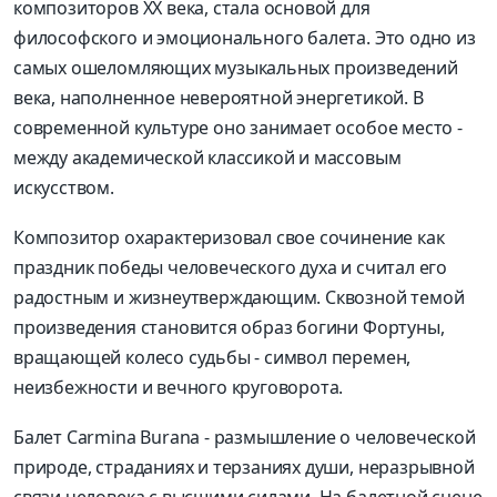
композиторов XX века, стала основой для
философского и эмоционального балета. Это одно из
самых ошеломляющих музыкальных произведений
века, наполненное невероятной энергетикой. В
современной культуре оно занимает особое место -
между академической классикой и массовым
искусством.
Композитор охарактеризовал свое сочинение как
праздник победы человеческого духа и считал его
радостным и жизнеутверждающим. Сквозной темой
произведения становится образ богини Фортуны,
вращаю­щей колесо судьбы - символ перемен,
неизбежности и вечного круговорота.
Балет Carmina Burana - размышление о человеческой
природе, страданиях и терзаниях души, неразрывной
связи человека с высшими силами. На балетной сцене