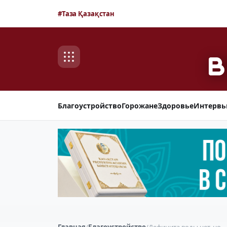
#Таза Қазақстан
Благоустройство
Горожане
Здоровье
Интерв
Главная
/
Благоустройство
/
Дефицита воды нет, но…