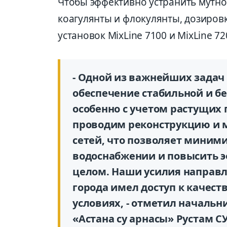
Чтобы эффективно устранить мутно
коагулянты и флокулянты, дозиров
установок MixLine 7100 и MixLine 72
- Одной из важнейших задач
обеспечение стабильной и бе
особенно с учетом растущих
проводим реконструкцию и
сетей, что позволяет миним
водоснабжении и повысить э
целом. Наши усилия направл
города имел доступ к качест
условиях, - отметил начальн
«Астана су арнасы» Рустам С