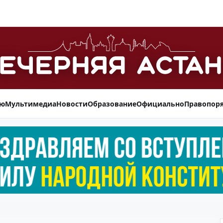
ью
Мультимедиа
Новости
Образование
Официально
Правопор