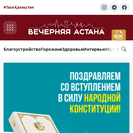
#Таза Қазақстан
Благоустройство
Горожане
Здоровье
Интервью
Мультимед