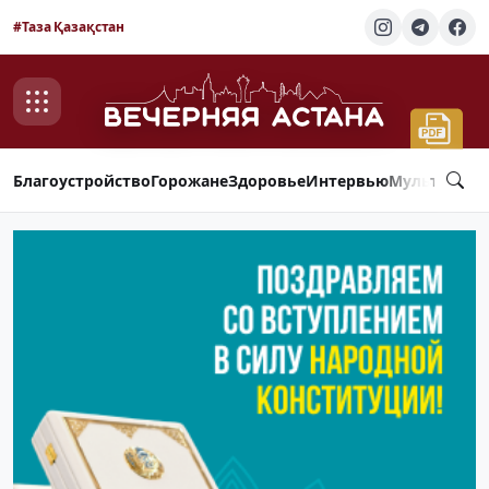
#Таза Қазақстан
Благоустройство
Горожане
Здоровье
Интервью
Мультимед