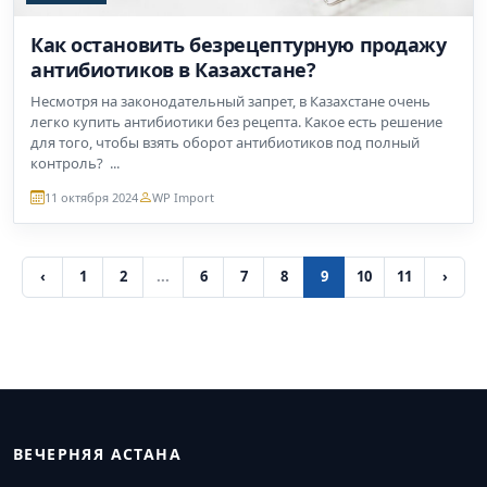
Как остановить безрецептурную продажу
антибиотиков в Казахстане?
Несмотря на законодательный запрет, в Казахстане очень
легко купить антибиотики без рецепта. Какое есть решение
для того, чтобы взять оборот антибиотиков под полный
контроль? ...
11 октября 2024
WP Import
‹
1
2
...
6
7
8
9
10
11
›
ВЕЧЕРНЯЯ АСТАНА