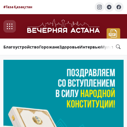
#Таза Қазақстан
Благоустройство
Горожане
Здоровье
Интервью
Мультимед