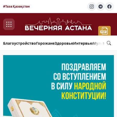
#Таза Қазақстан
Благоустройство
Горожане
Здоровье
Интервью
Мультимед