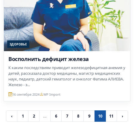
ЗДОРОВЬЕ
Восполнить дефицит железа
К каким последствиям приводит железодефицитная анемия у
детей, рассказала доктор медицины, магистр медицинских
наук, педиатр, детский гематолог и онколог Фатима АЛИЕВА.
Железо - э...
16 сентября 2024
WP Import
‹
1
2
...
6
7
8
9
10
11
›