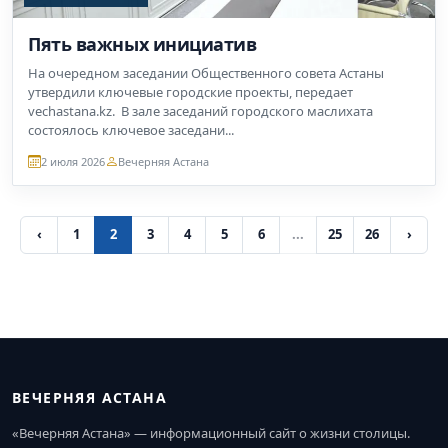
Пять важных инициатив
На очередном заседании Общественного совета Астаны
утвердили ключевые городские проекты, передает
vechastana.kz. В зале заседаний городского маслихата
состоялось ключевое заседани...
2 июля 2026
Вечерняя Астана
‹
1
2
3
4
5
6
...
25
26
›
ВЕЧЕРНЯЯ АСТАНА
«Вечерняя Астана» — информационный сайт о жизни столицы.