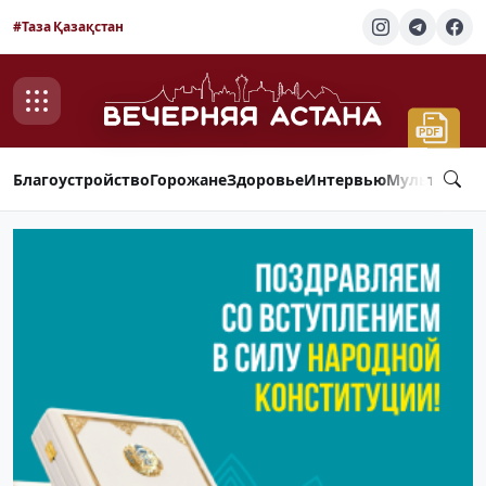
#Таза Қазақстан
Благоустройство
Горожане
Здоровье
Интервью
Мультимед