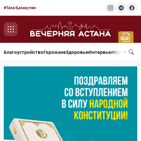
#Таза Қазақстан
Благоустройство
Горожане
Здоровье
Интервью
Мультимед