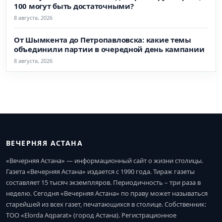
100 могут быть достаточными?
8 августа, 2026
От Шымкента до Петропавловска: какие темы
объединили партии в очередной день кампании
8 августа, 2026
ВЕЧЕРНЯЯ АСТАНА
«Вечерняя Астана» — информационный сайт о жизни столицы.
Газета «Вечерняя Астана» издается с 1990 года. Тираж газеты
составляет 15 тысяч экземпляров. Периодичность – три раза в
неделю. Сегодня «Вечерняя Астана» по праву может называться
старейшей из всех газет, печатающихся в столице. Собственник:
ТОО «Elorda Aqparat» (город Астана). Регистрационное