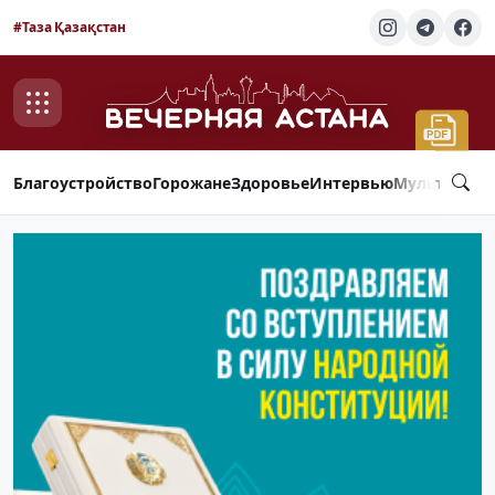
#Таза Қазақстан
Благоустройство
Горожане
Здоровье
Интервью
Мультимед