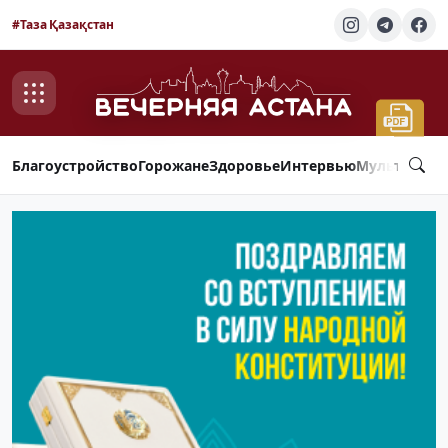
#Таза Қазақстан
Благоустройство
Горожане
Здоровье
Интервью
Мультимед