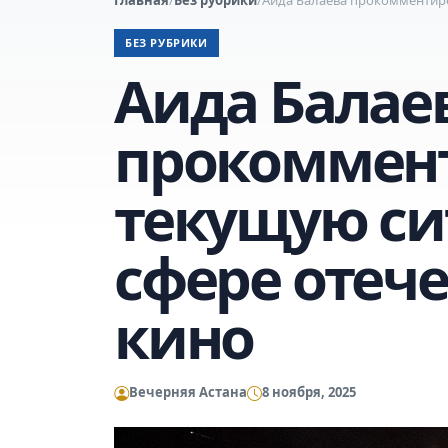
БЕЗ РУБРИКИ
Аида Балае
прокоммен
текущую си
сфере отеч
кино
Вечерняя Астана
8 ноября, 2025