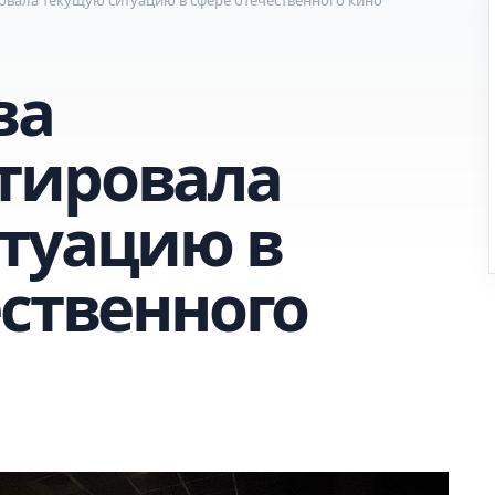
ва
тировала
туацию в
ественного