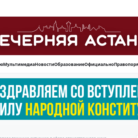
ью
Мультимедиа
Новости
Образование
Официально
Правопор
вала текущую ситуацию в сфере отечественного кино