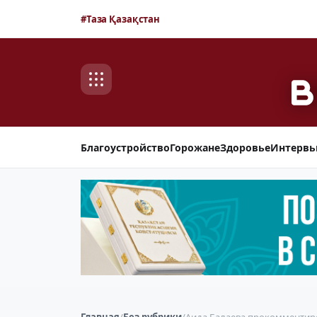
#Таза Қазақстан
Благоустройство
Горожане
Здоровье
Интерв
Главная
/
Без рубрики
/
Аида Балаева прокомментиро