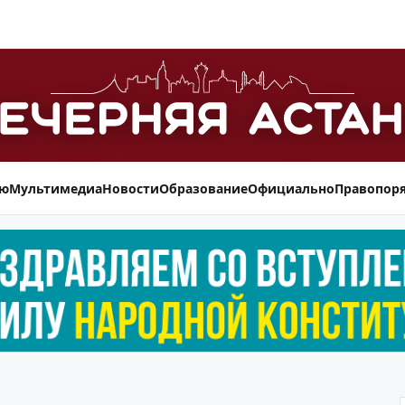
ью
Мультимедиа
Новости
Образование
Официально
Правопор