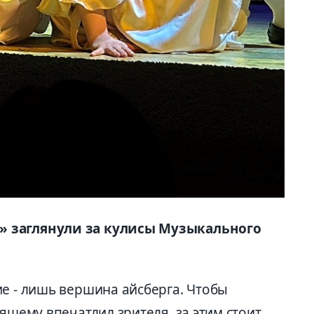
» заглянули за кулисы Музыкального
ие - лишь вершина айсберга. Чтобы
ящему впечатлил зрителя, за этим стоит