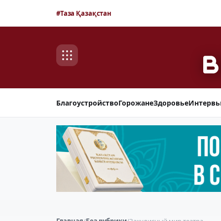
#Таза Қазақстан
Благоустройство
Горожане
Здоровье
Интерв
Главная
/
Без рубрики
/
Закулисный мир театра