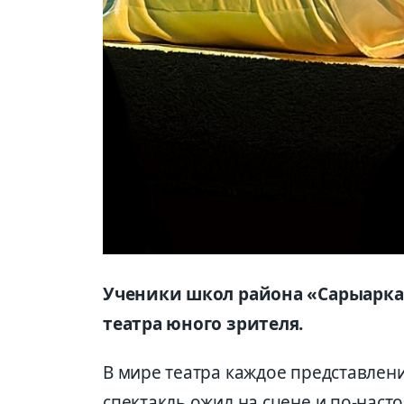
Ученики школ района «Сарыарка
театра юного зрителя.
В мире театра каждое представлен
спектакль ожил на сцене и по-насто