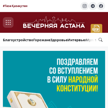
#Таза Қазақстан
Благоустройство
Горожане
Здоровье
Интервью
Мультимед