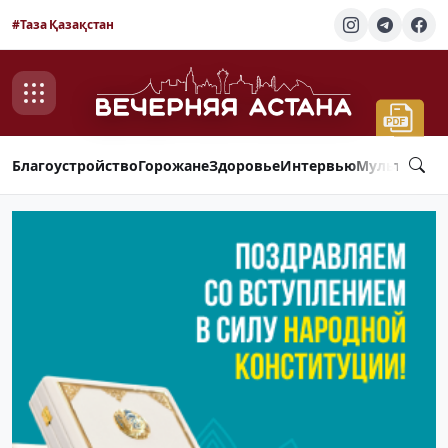
#Таза Қазақстан
Благоустройство
Горожане
Здоровье
Интервью
Мультимед