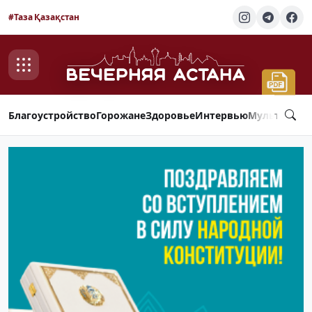
#Таза Қазақстан
Благоустройство
Горожане
Здоровье
Интервью
Мультимед