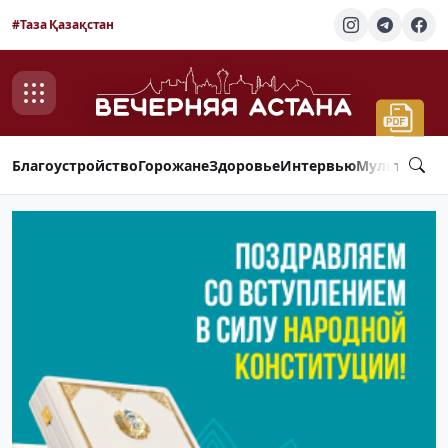
#Таза Қазақстан
Благоустройство
Горожане
Здоровье
Интервью
Мультимед