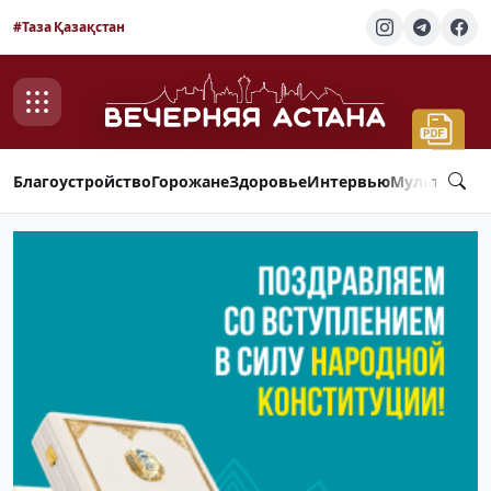
#Таза Қазақстан
Благоустройство
Горожане
Здоровье
Интервью
Мультимед