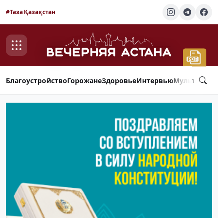
#Таза Қазақстан
Благоустройство
Горожане
Здоровье
Интервью
Мультимед