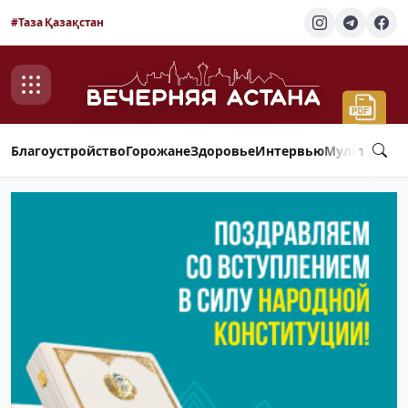
#Таза Қазақстан
Благоустройство
Горожане
Здоровье
Интервью
Мультимед