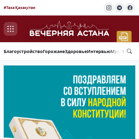
#Таза Қазақстан
Благоустройство
Горожане
Здоровье
Интервью
Мультимед