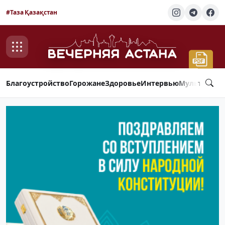
#Таза Қазақстан
Благоустройство
Горожане
Здоровье
Интервью
Мультимед