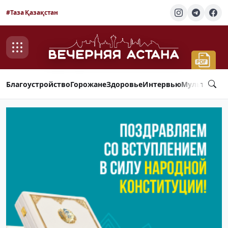
#Таза Қазақстан
Благоустройство
Горожане
Здоровье
Интервью
Мультимед