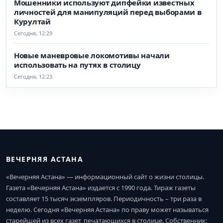
Мошенники используют дипфейки известных
личностей для манипуляций перед выборами в
Курултай
Сегодня, 12:29
Новые маневровые локомотивы начали
использовать на путях в столицу
Сегодня, 12:23
ВЕЧЕРНЯЯ АСТАНА
«Вечерняя Астана» — информационный сайт о жизни столицы.
Газета «Вечерняя Астана» издается с 1990 года. Тираж газеты
составляет 15 тысяч экземпляров. Периодичность – три раза в
неделю. Сегодня «Вечерняя Астана» по праву может называться
старейшей из всех газет, печатающихся в столице. Собственник: