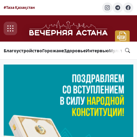
#Таза Қазақстан
Благоустройство
Горожане
Здоровье
Интервью
Мультимед