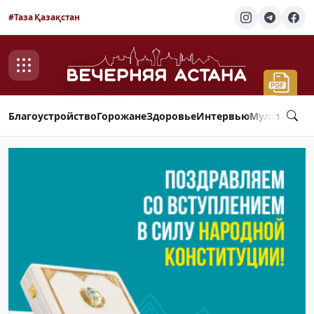
#Таза Қазақстан
Благоустройство
Горожане
Здоровье
Интервью
Мультимед