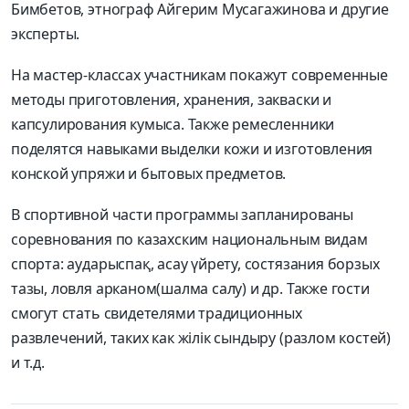
Бимбетов, этнограф Айгерим Мусагажинова и другие
эксперты.
На мастер-классах участникам покажут современные
методы приготовления, хранения, закваски и
капсулирования кумыса. Также ремесленники
поделятся навыками выделки кожи и изготовления
конской упряжи и бытовых предметов.
В спортивной части программы запланированы
соревнования по казахским национальным видам
спорта: аударыспақ, асау үйрету, состязания борзых
тазы, ловля арканом(шалма салу) и др. Также гости
смогут стать свидетелями традиционных
развлечений, таких как жілік сындыру (разлом костей)
и т.д.