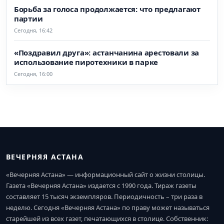
Борьба за голоса продолжается: что предлагают
партии
Сегодня, 16:42
«Поздравил друга»: астанчанина арестовали за
использование пиротехники в парке
Сегодня, 16:00
ВЕЧЕРНЯЯ АСТАНА
«Вечерняя Астана» — информационный сайт о жизни столицы.
Газета «Вечерняя Астана» издается с 1990 года. Тираж газеты
составляет 15 тысяч экземпляров. Периодичность – три раза в
неделю. Сегодня «Вечерняя Астана» по праву может называться
старейшей из всех газет, печатающихся в столице. Собственник: