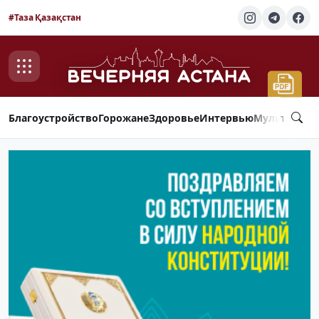
#Таза Қазақстан
Благоустройство
Горожане
Здоровье
Интервью
Мультимед