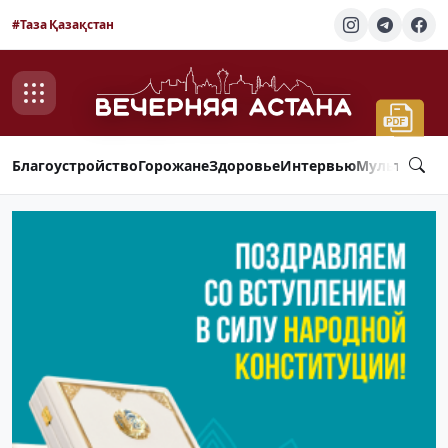
#Таза Қазақстан
Благоустройство
Горожане
Здоровье
Интервью
Мультимед