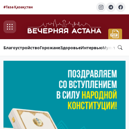
#Таза Қазақстан
Благоустройство
Горожане
Здоровье
Интервью
Мультимед