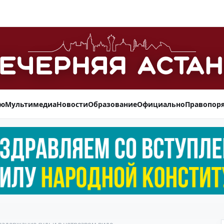
ью
Мультимедиа
Новости
Образование
Официально
Правопор
задержание судьи в нетрезвом виде