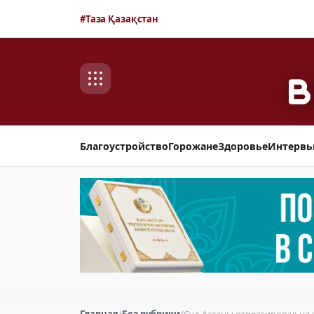
#Таза Қазақстан
Благоустройство
Горожане
Здоровье
Интерв
Главная
/
Без рубрики
/
Суд Астаны отреагировал на 