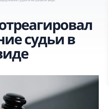
 отреагировал
ние судьи в
виде