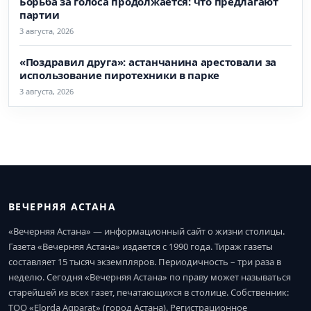
Борьба за голоса продолжается: что предлагают
партии
3 августа, 2026
«Поздравил друга»: астанчанина арестовали за
использование пиротехники в парке
3 августа, 2026
ВЕЧЕРНЯЯ АСТАНА
«Вечерняя Астана» — информационный сайт о жизни столицы.
Газета «Вечерняя Астана» издается с 1990 года. Тираж газеты
составляет 15 тысяч экземпляров. Периодичность – три раза в
неделю. Сегодня «Вечерняя Астана» по праву может называться
старейшей из всех газет, печатающихся в столице. Собственник:
ТОО «Elorda Aqparat» (город Астана). Регистрационное