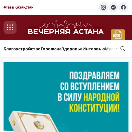
#Таза Қазақстан
Благоустройство
Горожане
Здоровье
Интервью
Мультимед