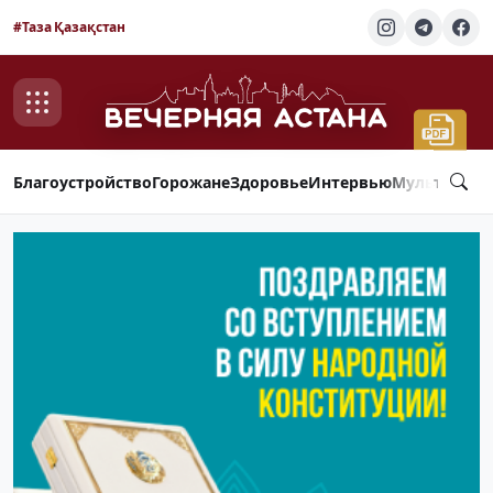
#Таза Қазақстан
Благоустройство
Горожане
Здоровье
Интервью
Мультимед