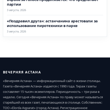
партии
3 августа, 2026
«Поздравил друга»: астанчанина арестовали за
использование пиротехники в парке
3 августа, 2026
ВЕЧЕРНЯЯ АСТАНА
«Вечерняя Астана» — информационный сайт о жизни столицы.
Газета «Вечерняя Астана» издается с 1990 года. Тираж газеты
составляет 15 тысяч экземпляров. Периодичность – три раза в
неделю. Сегодня «Вечерняя Астана» по праву может называться
старейшей из всех газет, печатающихся в столице. Собственник:
ТОО «Elorda Aqparat» (город Астана). Регистрационное