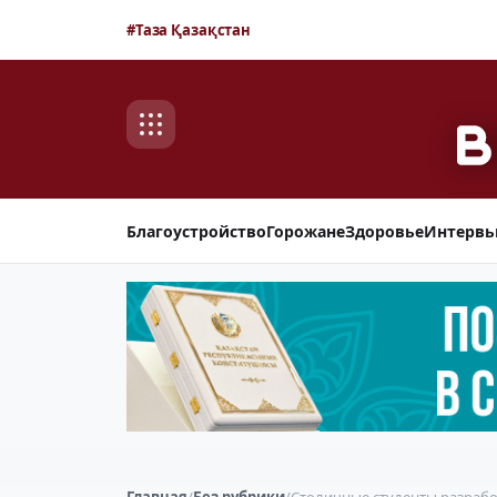
#Таза Қазақстан
Благоустройство
Горожане
Здоровье
Интерв
Главная
/
Без рубрики
/
Столичные студенты разрабо