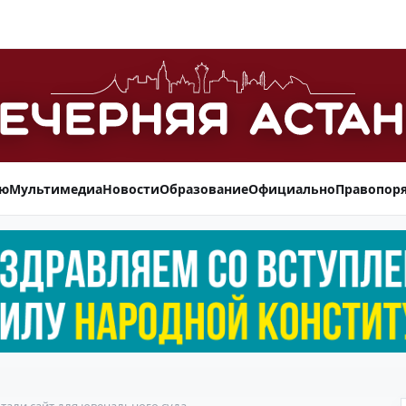
ью
Мультимедиа
Новости
Образование
Официально
Правопор
тали сайт для ювенального суда