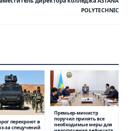
аместитель директора колледжа ASTANA
POLYTECHNIC
Премьер-министр
поручил принять все
орог перекроют в
необходимые меры для
из-за спецучений
недопущения дефицита