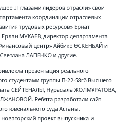
щее IT глазами лидеров отрасли» свои
епартамента координации отраслевых
звития трудовых ресурсов» Ернат
 Ерлан МУКАЕВ, директор департамента
Финансовый центр» Айбике ӨСКЕНБАЙ и
 Светлана ЛАПЕНКО и другие.
ривлекла презентация реального
ого студентами группы П-22-58гб Высшего
кзата СЕЙТЕНАЛЫ, Нұрасыла ЖОЛМҰРАТОВА,
ЛЖАНОВОЙ. Ребята разработали сайт
го ювенального суда Астаны.
 новаторский проект выпускника и