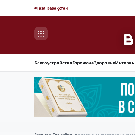
#Таза Қазақстан
Благоустройство
Горожане
Здоровье
Интерв
Главная
/
Без рубрики
/
Столичная спортсменка стал