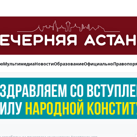
ью
Мультимедиа
Новости
Образование
Официально
Правопор
а серебряным призером юношеских Азиатских игр