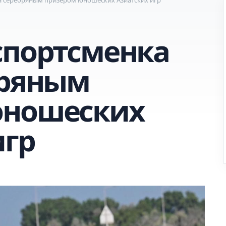
спортсменка
бряным
юношеских
игр